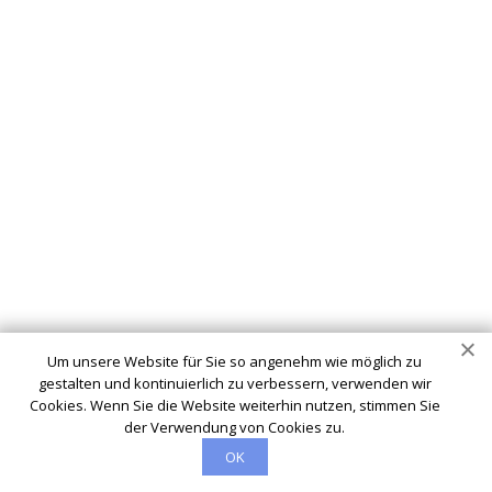
info@schluesseldienst-24-hagen.de
Startseite
Einsatzgebiete
Kontakte
Partner
Impressum
Wir sind Ihr vertrauenswürdiger Partner für professionelle
Schlüsseldienstleistungen in Hagen. Ob Sie sich
ausgesperrt haben, ein defektes Schloss haben oder Ihre
Um unsere Website für Sie so angenehm wie möglich zu
Sicherheit verbessern möchten - wir sind hier, um Ihnen zu
gestalten und kontinuierlich zu verbessern, verwenden wir
helfen.
Cookies. Wenn Sie die Website weiterhin nutzen, stimmen Sie
der Verwendung von Cookies zu.
OK
© 2026 schluesseldienst-24-hagen.de