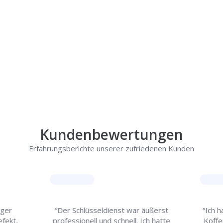
Rufen Sie uns jetzt an und
lassen Sie
uns Ihr Problem lösen!
Kundenbewertungen
Erfahrungsberichte unserer zufriedenen Kunden
iger
“Der Schlüsseldienst war äußerst
“Ich 
efekt,
professionell und schnell. Ich hatte
Koffe