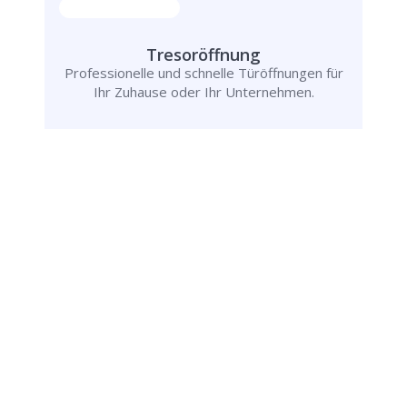
Tresoröffnung
Professionelle und schnelle Türöffnungen für
Ihr Zuhause oder Ihr Unternehmen.
Rufen Sie uns jetzt an und
lassen Sie
uns Ihr Problem lösen!